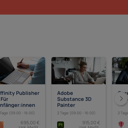
Cor
ffinity Publisher
Adobe
PAI
 Für
Substance 3D
nfänger:innen
Painter
2 Tag
 Tage (09:00 - 16:00)
2 Tage (09:00 - 16:00)
695,00 €
915,00 €
zzgl. MwSt.
zzgl. MwSt.