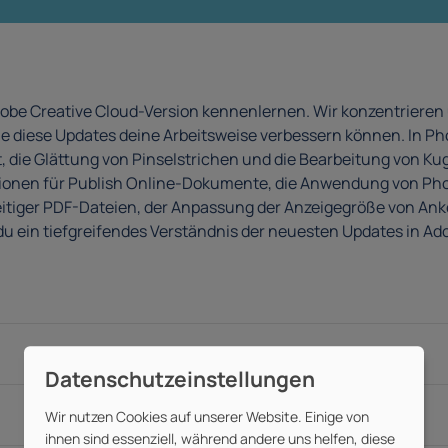
dobe Creative Cloud-Version kennenlernen. Wir konzentrieren
, wie diese Updates deine Arbeitsweise verbessern können. In
t, die Glättung von Pinselstrichen und die Bearbeitung von K
en für Publish Online-Dokumente, die Anwendung von Photos
ehrseitiger PDF-Dateien, der Anpassung der Anzeigegröße von 
u ein tiefgreifendes Verständnis der neuesten Updates in Ado
Wir nutzen Cookies auf unserer Website. Einige von
ihnen sind essenziell, während andere uns helfen, diese