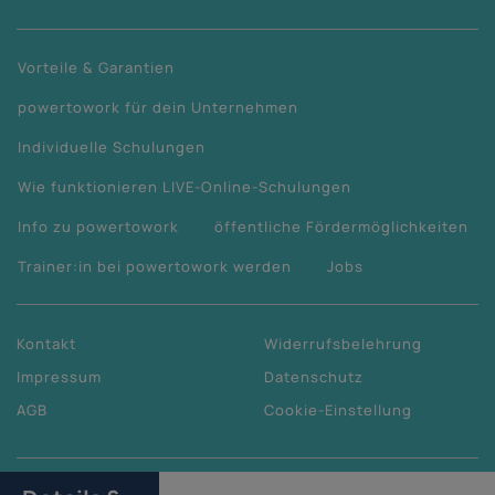
Vorteile & Garantien
powertowork für dein Unternehmen
Individuelle Schulungen
Wie funktionieren LIVE-Online-Schulungen
Info zu powertowork
öffentliche Fördermöglichkeiten
Trainer:in bei powertowork werden
Jobs
Kontakt
Widerrufsbelehrung
Impressum
Datenschutz
AGB
Cookie-Einstellung
Copyright
2026
© by powertowork GmbH
in cooperation with