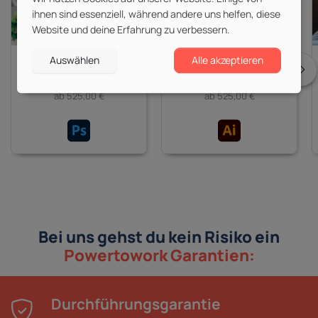
ihnen sind essenziell, während andere uns helfen, diese
Website und deine Erfahrung zu verbessern.
Auswählen
Alle akzeptieren
Adobe Photoshop
Adobe Illustrator
15 Kurse
7 Kurse
ab 525,00 €
ab 525,00 €
Bei uns gehst du kein Risiko ein
Powertowork Garantien:
Durchführungsgarantie