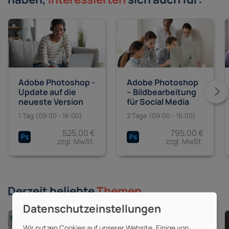
Adobe Photoshop -
Adobe Photoshop
Update auf die
– Bildbearbeitung
neueste Version
für Social Media
1 Tag (09:00 - 16:00)
2 Tage (09:00 - 16:00)
525,00 €
795,00 €
zzgl. MwSt.
zzgl. MwSt.
Derzeit beliebte
Themen
Wir nutzen Cookies auf unserer Website. Einige von