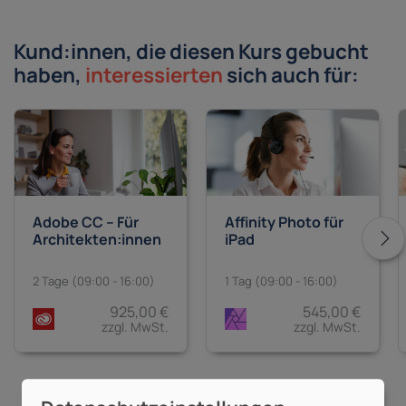
Kund:innen, die diesen Kurs gebucht
haben,
interessierten
sich auch für:
Adobe CC – Für
Affinity Photo für
Architekten:innen
iPad
2 Tage (09:00 - 16:00)
1 Tag (09:00 - 16:00)
925,00 €
545,00 €
zzgl. MwSt.
zzgl. MwSt.