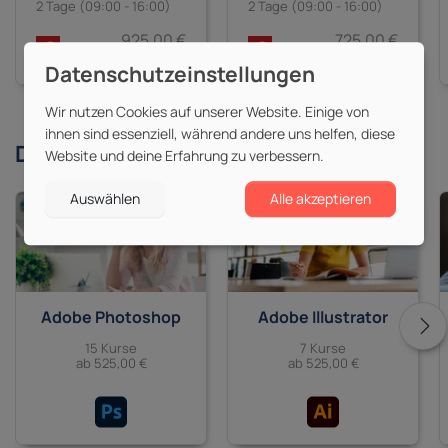
2 Tage (09:00 - 16:00)
2 Tage (09:00 - 16:00)
725,00 €
925,00 €
zzgl. MwSt.
zzgl. MwSt.
Wir nutzen Cookies auf unserer Website. Einige von
ihnen sind essenziell, während andere uns helfen, diese
Derzeit beliebte
Themen
Website und deine Erfahrung zu verbessern.
Auswählen
Alle akzeptieren
Adobe Photoshop
Adobe Illustrator
15 Kurse
7 Kurse
ab 525,00 €
ab 525,00 €