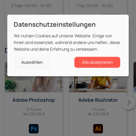
3 Tage (09:00 - 16:00)
1 Tag (09:00 - 16:00)
1.165,00 €
625,00 €
zzgl. MwSt.
zzgl. MwSt.
Wir nutzen Cookies auf unserer Website. Einige von
ihnen sind essenziell, während andere uns helfen, diese
Derzeit beliebte
Themen
Website und deine Erfahrung zu verbessern.
Auswählen
Alle akzeptieren
Adobe Photoshop
Adobe Illustrator
15 Kurse
7 Kurse
ab 525,00 €
ab 525,00 €