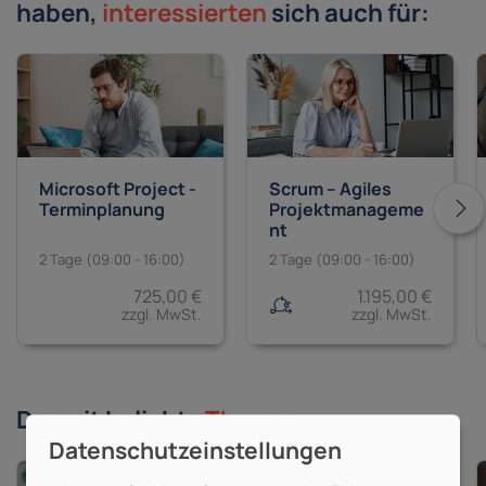
haben,
interessierten
sich auch für:
Microsoft Project -
Scrum – Agiles
Terminplanung
Projektmanageme
nt
2 Tage (09:00 - 16:00)
2 Tage (09:00 - 16:00)
725,00 €
1.195,00 €
zzgl. MwSt.
zzgl. MwSt.
Derzeit beliebte
Themen