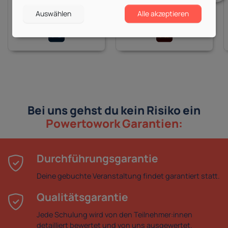
15 Kurse
7 Kurse
ab 525,00 €
ab 525,00 €
Auswählen
Alle akzeptieren
Bei uns gehst du kein Risiko ein
Powertowork Garantien:
Durchführungsgarantie
Deine gebuchte Veranstaltung findet garantiert statt.
Qualitätsgarantie
Jede Schulung wird von den Teilnehmer:innen
detailliert bewertet und von uns ausgewertet.