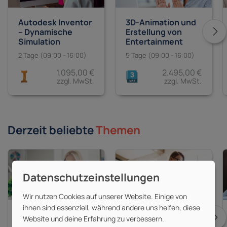
Autodesk Inventor
3D-Animation und
– Dynamische
Erstellung von
Simulation
Entertainment
Inhalten mit
2 Tage (09:00 - 16:00)
5 Tage (09:00 - 16:00)
Autodesk Maya
und 3ds Max
1.095,00 €
2.495,00 €
zzgl. MwSt.
zzgl. MwSt.
Derzeit beliebte
Themen
Wir nutzen Cookies auf unserer Website. Einige von
ihnen sind essenziell, während andere uns helfen, diese
Adobe Photoshop
Adobe Illustrator
Website und deine Erfahrung zu verbessern.