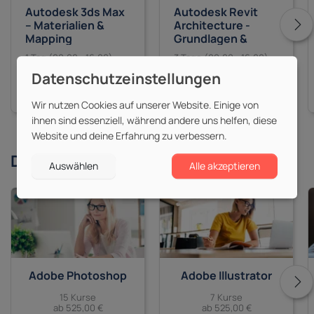
Autodesk 3ds Max
Autodesk Revit
– Materialien &
Architecture -
Mapping
Grundlagen &
Aufbau
1 Tag (09:00 - 16:00)
3 Tage (09:00 - 16:00)
625,00 €
1.465,00 €
zzgl. MwSt.
zzgl. MwSt.
Wir nutzen Cookies auf unserer Website. Einige von
ihnen sind essenziell, während andere uns helfen, diese
Website und deine Erfahrung zu verbessern.
Derzeit beliebte
Themen
Auswählen
Alle akzeptieren
Adobe Photoshop
Adobe Illustrator
15 Kurse
7 Kurse
ab 525,00 €
ab 525,00 €