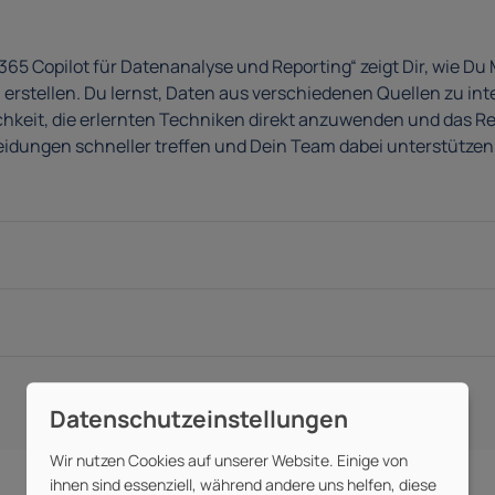
365 Copilot für Datenanalyse und Reporting“ zeigt Dir, wie Du
stellen. Du lernst, Daten aus verschiedenen Quellen zu integ
hkeit, die erlernten Techniken direkt anzuwenden und das Rep
eidungen schneller treffen und Dein Team dabei unterstütze
Wir nutzen Cookies auf unserer Website. Einige von
ihnen sind essenziell, während andere uns helfen, diese