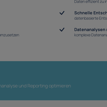
Daten effizient zu i
Schnelle Entsc
datenbasierte Ent
Datenanalysen 
 umzusetzen
komplexe Datenanal
enanalyse und Reporting optimieren