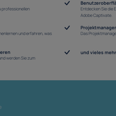
Benutzeroberfl
u professionellen
Entdecken Sie die 
Adobe Captivate.
Projektmanage
nnenlernen und erfahren, was
Das Projektmanageme
ieren
und vieles mehr 
 und werden Sie zum
e