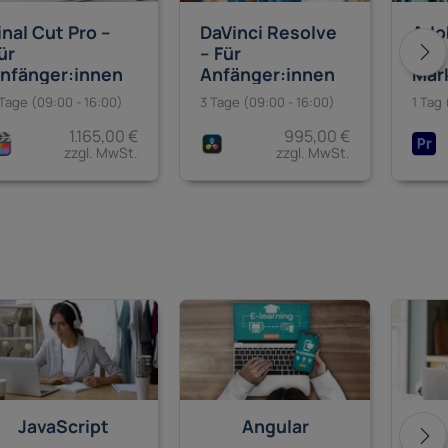
inal Cut Pro –
DaVinci Resolve
Ado
ür
– Für
Für
nfänger:innen
Anfänger:innen
Mar
der
 Tage (09:00 - 16:00)
3 Tage (09:00 - 16:00)
1 Tag 
1.165,00 €
995,00 €
zzgl. MwSt.
zzgl. MwSt.
JavaScript
Angular