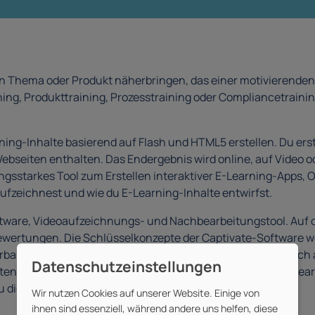
 Thema oder Produkt näherbringen, das einer motivierenden E
ng, Produkttraining, Prozesstraining oder Compliancetraining
ning-Inhalte basierend auf Flash und HTML5 erstellen. Du erst
Webseiten enthalten. Das Endergebnis wird online, auf Vide
stungsstarkes Tool zum Erstellen interaktiver E-Learning-App
aufzeichnest und wie du E-Learning-Inhalte entwirfst.
ftware, Videoaufzeichnungs- und Nachbearbeitungstool. Auf d
rtungen. Die Schlüsselkonzepte der Captivate-Software werd
führbares WBT oder Video aufgebaut. Außerdem führen wir di
ensivkurs kannst du mit Adobe Captivate deine ersten E-Learn
 diese Elemente in der Praxis einsetzen kannst.
Wir nutzen Cookies auf unserer Website. Einige von
ihnen sind essenziell, während andere uns helfen, diese