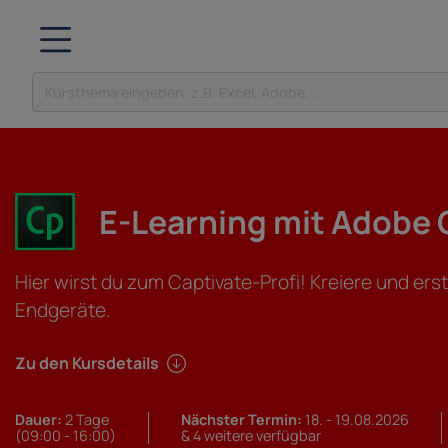
E-Learning mit Adobe 
Hier wirst du zum Captivate-Profi! Kreiere und ers
Endgeräte.
Zu den Kursdetails
Dauer:
2 Tage
Nächster Termin:
18. - 19.08.2026
(09:00 - 16:00)
& 4 weitere verfügbar