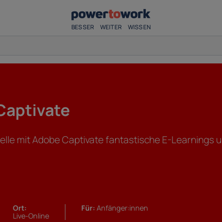
BESSER
WEITER
WISSEN
Captivate
telle mit Adobe Captivate fantastische E-Learnings u
Ort:
Für:
Anfänger:innen
Live-Online