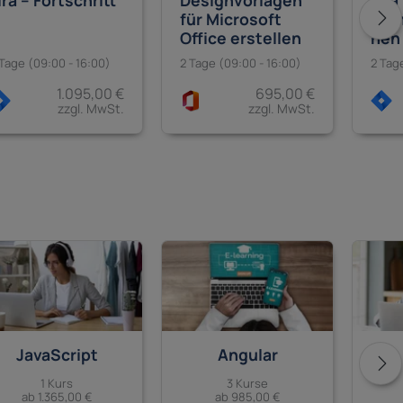
Designvorlagen
ira – Fortschritt
Jira
für Microsoft
Admi
Office erstellen
nen
2 Tage (09:00 - 16:00)
 Tage (09:00 - 16:00)
2 Tag
695,00 €
1.095,00 €
zzgl. MwSt.
zzgl. MwSt.
JavaScript
Angular
1 Kurs
3 Kurse
ab 1.365,00 €
ab 985,00 €