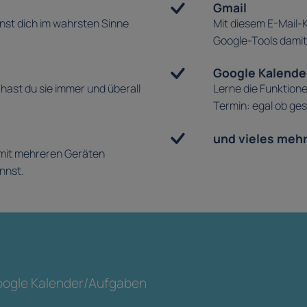
Gmail
nnst dich im wahrsten Sinne
Mit diesem E-Mail-K
Google-Tools damit
Google Kalende
 hast du sie immer und überall
Lerne die Funktion
Termin: egal ob ges
und vieles mehr 
s mit mehreren Geräten
nnst.
oogle Kalender/Aufgaben