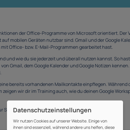
ktionen der Office-Programme von Microsoft orientiert. Der Vo
 auf mobilen Geräten nutzbar sind. Gmail und der Google Kale
ts mit Office- bzw. E-Mail-Programmen gearbeitet hast.
ind und wie du sie jederzeit und überall nutzen kannst. So has
u von Gmail, dem Google Kalender und Google Notizen kennen. A
.
deine bereits vorhandenen Mailkontakte einpflegen. Während 
eigen wir dir im Training auch, wie du deinen Google Worksp
r Seite.
Wir nutzen Cookies auf unserer Website. Einige von
ihnen sind essenziell, während andere uns helfen, diese