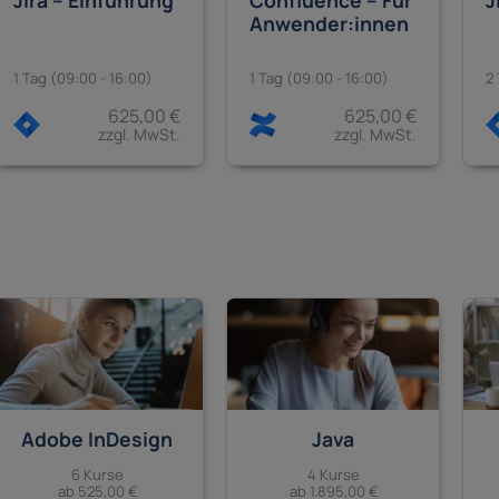
Jira – Einführung
Confluence – Für
J
Anwender:innen
1 Tag (09:00 - 16:00)
1 Tag (09:00 - 16:00)
2
625,00 €
625,00 €
zzgl. MwSt.
zzgl. MwSt.
Adobe InDesign
Java
6 Kurse
4 Kurse
ab 525,00 €
ab 1.895,00 €