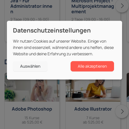
Jira – Für
Microsoft Project -
Administrator:inne
Multiprojektmanag
n
ement
2 Tage (09:00 - 16:00)
2 Tage (09:00 - 16:00)
1.195,00 €
725,00 €
zzgl. MwSt.
zzgl. MwSt.
Wir nutzen Cookies auf unserer Website. Einige von
ihnen sind essenziell, während andere uns helfen, diese
Website und deine Erfahrung zu verbessern.
Derzeit beliebte
Themen
Auswählen
Alle akzeptieren
Adobe Photoshop
Adobe Illustrator
15 Kurse
7 Kurse
ab 525,00 €
ab 525,00 €