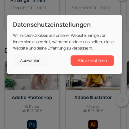
Anfänger:innen
1 Tag (09:00 - 16:00)
3 Tage (09:00 - 16:00)
625,00 €
1.165,00 €
zzgl. MwSt.
zzgl. MwSt.
Wir nutzen Cookies auf unserer Website. Einige von
ihnen sind essenziell, während andere uns helfen, diese
Website und deine Erfahrung zu verbessern.
Derzeit beliebte
Themen
Auswählen
Alle akzeptieren
Adobe Photoshop
Adobe Illustrator
15 Kurse
7 Kurse
ab 525,00 €
ab 525,00 €