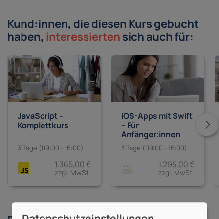
Kund:innen, die diesen Kurs gebucht
haben,
interessierten
sich auch für:
JavaScript –
iOS-Apps mit Swift
Komplettkurs
– Für
Anfänger:innen
3 Tage (09:00 - 16:00)
3 Tage (09:00 - 16:00)
1.365,00 €
1.295,00 €
zzgl. MwSt.
zzgl. MwSt.