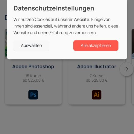
Derzeit beliebte
Themen
Wir nutzen Cookies auf unserer Website. Einige von
ihnen sind essenziell, während andere uns helfen, diese
Website und deine Erfahrung zu verbessern.
Auswählen
Alle akzeptieren
Adobe Photoshop
Adobe Illustrator
15 Kurse
7 Kurse
ab 525,00 €
ab 525,00 €