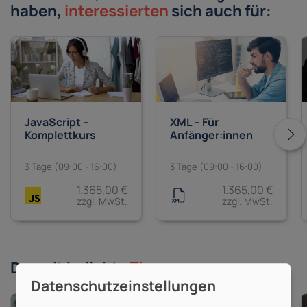
haben,
interessierten
sich auch für:
JavaScript –
XML – Für
Komplettkurs
Anfänger:innen
3 Tage (09:00 - 16:00)
3 Tage (09:00 - 16:00)
1.365,00 €
1.365,00 €
zzgl. MwSt.
zzgl. MwSt.
Derzeit beliebte
Themen