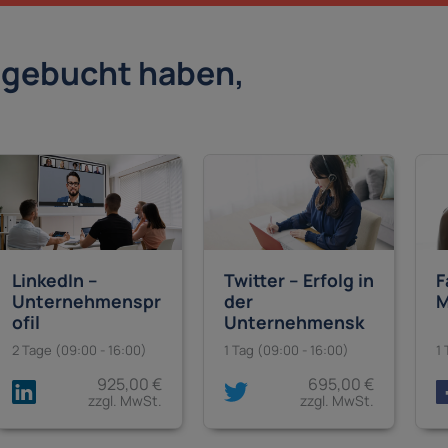
s gebucht haben,
:
LinkedIn –
Twitter – Erfolg in
F
Unternehmenspr
der
M
ofil
Unternehmensk
ommunikation
2 Tage (09:00 - 16:00)
1 Tag (09:00 - 16:00)
1 
925,00 €
695,00 €
zzgl. MwSt.
zzgl. MwSt.