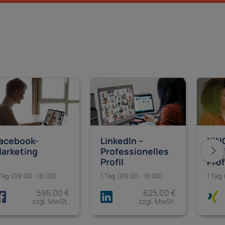
acebook-
LinkedIn –
XIN
arketing
Professionelles
Pro
Profil
Prof
Tag (09:00 - 16:00)
1 Tag (09:00 - 16:00)
1 Tag 
595,00 €
625,00 €
zzgl. MwSt.
zzgl. MwSt.