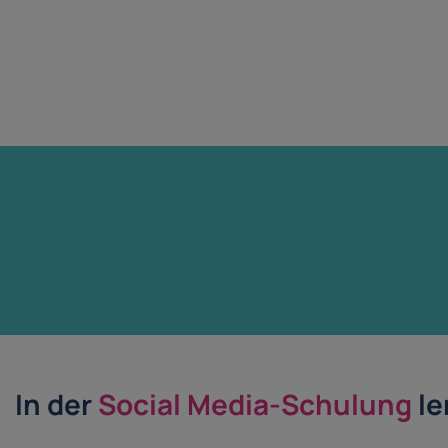
In der
Social Media-Schulung
le