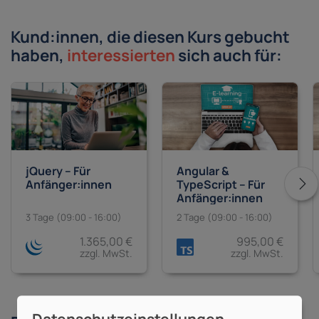
Kund:innen, die diesen Kurs gebucht
haben,
interessierten
sich auch für:
jQuery – Für
Angular &
Anfänger:innen
TypeScript – Für
Anfänger:innen
3 Tage (09:00 - 16:00)
2 Tage (09:00 - 16:00)
1.365,00 €
995,00 €
zzgl. MwSt.
zzgl. MwSt.