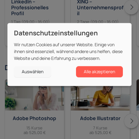
LinkedIn –
XING –
Professionelles
Unternehmensprof
Profil
il
1 Tag (09:00 - 16:00)
2 Tage (09:00 - 16:00)
625,00 €
845,00 €
zzgl. MwSt.
zzgl. MwSt.
Wir nutzen Cookies auf unserer Website. Einige von
ihnen sind essenziell, während andere uns helfen, diese
Website und deine Erfahrung zu verbessern.
Derzeit beliebte
Themen
Auswählen
Alle akzeptieren
Adobe Photoshop
Adobe Illustrator
15 Kurse
7 Kurse
ab 525,00 €
ab 525,00 €