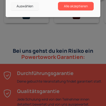
15 Kurse
7 Kurse
ab 525,00 €
ab 525,00 €
Auswählen
Alle akzeptieren
Bei uns gehst du kein Risiko ein
Powertowork Garantien:
Durchführungsgarantie
Deine gebuchte Veranstaltung findet garantiert statt.
Qualitätsgarantie
Jede Schulung wird von den Teilnehmer:innen
detailliert bewertet und von uns ausgewertet.