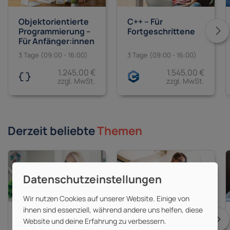
Objektorientierte
C++ – Für
Programmierung –
Fortgeschrittene
Für Anfänger:innen
3 Tage (09:00 - 16:00)
3 Tage (09:00 - 16:00)
1.245,00 €
1.545,00 €
zzgl. MwSt.
zzgl. MwSt.
Derzeit beliebte
Themen
Wir nutzen Cookies auf unserer Website. Einige von
ihnen sind essenziell, während andere uns helfen, diese
Adobe Photoshop
Adobe Illustrator
Website und deine Erfahrung zu verbessern.