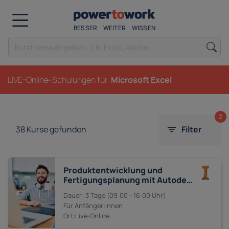
BESSER
WEITER
WISSEN
LIVE-Online-Schulungen für
Microsoft Excel
2
38
Kurse gefunden
Filter
Produktentwicklung und
Fertigungsplanung mit Autodesk
Inventor, AutoCAD und Fusion
3 Tage
09:00 - 16:00
360
Anfänger:innen