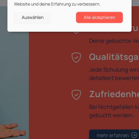
Website und deine Erfahrung zu verbessern.
Auswählen
Alle akzeptieren
Durchführu
Deine gebuchte Ver
Qualitätsga
Jede Schulung wir
detailliert bewert
Zufriedenhe
Bei Nichtgefallen 
gebucht werden.
mehr erfahren