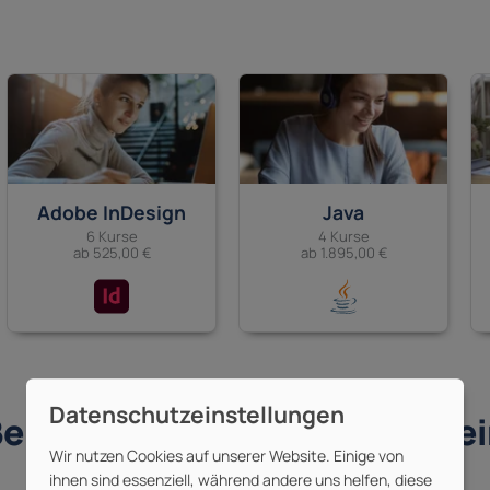
Adobe InDesign
Java
6 Kurse
4 Kurse
ab 525,00 €
ab 1.895,00 €
ei uns gehst du kein Risiko e
Wir nutzen Cookies auf unserer Website. Einige von
Powertowork Garantien:
ihnen sind essenziell, während andere uns helfen, diese