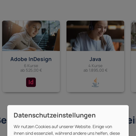
Adobe InDesign
Java
6 Kurse
4 Kurse
ab 525,00 €
ab 1.895,00 €
ei uns gehst du kein Risiko e
Wir nutzen Cookies auf unserer Website. Einige von
Powertowork Garantien:
ihnen sind essenziell, während andere uns helfen, diese