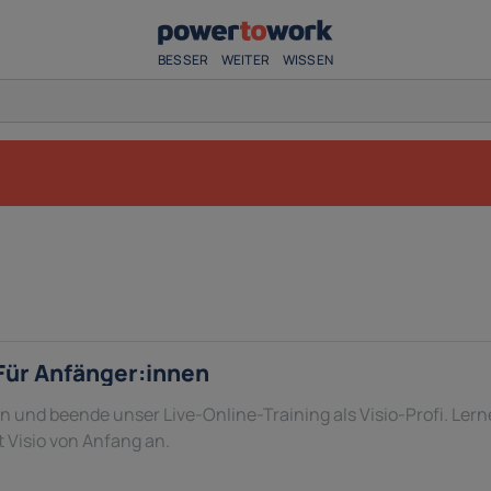
BESSER
WEITER
WISSEN
 Für Anfänger:innen
in und beende unser Live-Online-Training als Visio-Profi. Lern
 Visio von Anfang an.