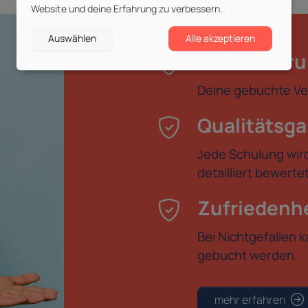
Website und deine Erfahrung zu verbessern.
Auswählen
Alle akzeptieren
Durchführu
Deine gebuchte Ver
Qualitätsga
Jede Schulung wir
detailliert bewert
Zufriedenhe
Bei Nichtgefallen 
gebucht werden.
mehr erfahren