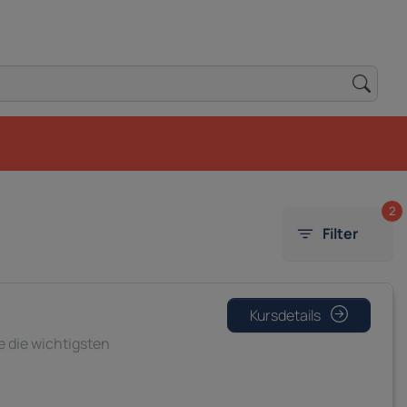
2
Filter
Kursdetails
e die wichtigsten