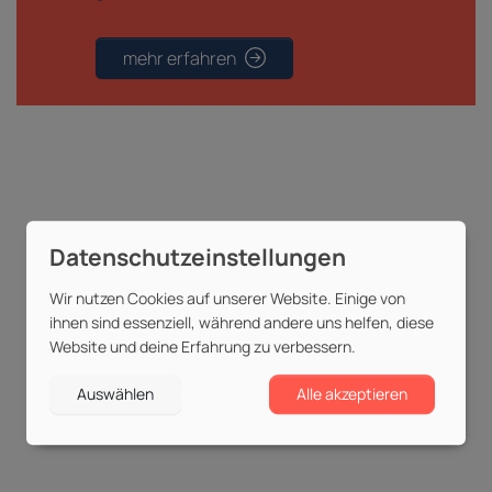
mehr erfahren
»
Wir verhelfen
Menschen und
Unternehmen
zu mehr Erfolg &
Produktivität«
Wir nutzen Cookies auf unserer Website. Einige von
ihnen sind essenziell, während andere uns helfen, diese
Website und deine Erfahrung zu verbessern.
mehr erfahren
Auswählen
Alle akzeptieren