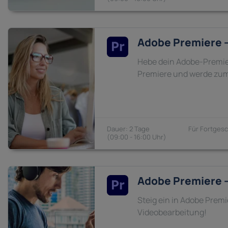
Adobe Premiere –
Hebe dein Adobe-Premier
Premiere und werde zum
2 Tage
Fortgesc
09:00 - 16:00
Adobe Premiere –
Steig ein in Adobe Prem
Videobearbeitung!