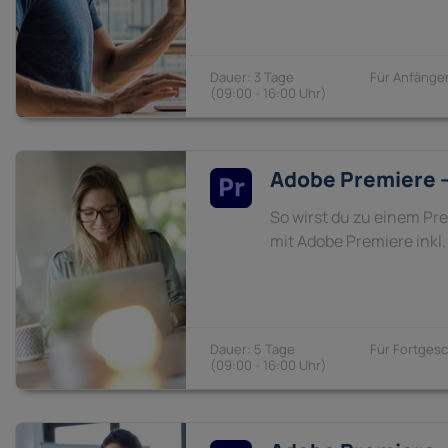
3 Tage
Anfänger
09:00 - 16:00
Adobe Premiere – 
So wirst du zu einem Pr
mit Adobe Premiere inkl.
5 Tage
Fortgesc
09:00 - 16:00