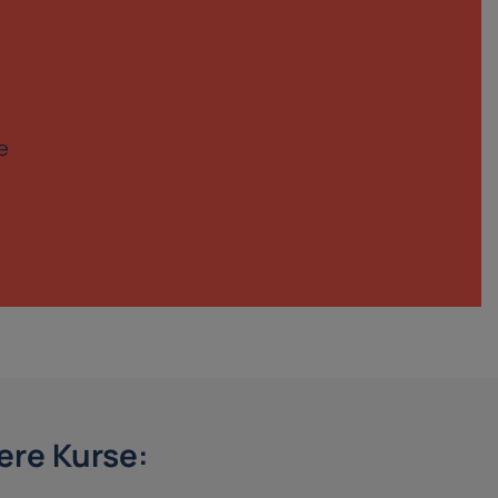
e
re Kurse: