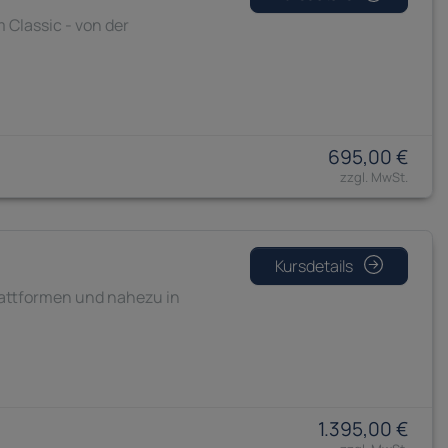
 Classic - von der
695,00 €
Kursdetails
lattformen und nahezu in
1.395,00 €