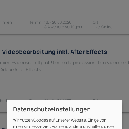
:innen
18. - 20.08.2026
& 4 weitere verfügbar
Videobearbeitung inkl. After Effects
emiere-Videoschnittprofi! Lerne die professionellen Videobea
 Adobe After Effects.
hrittene
31. - 04.09.2026
& 4 weitere verfügbar
Wir nutzen Cookies auf unserer Website. Einige von
ihnen sind essenziell, während andere uns helfen, diese