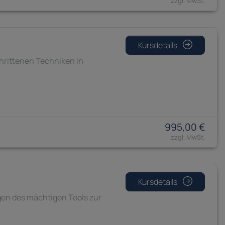
Kursdetails
hrittenen Techniken in
995,00 €
Kursdetails
agen des mächtigen Tools zur