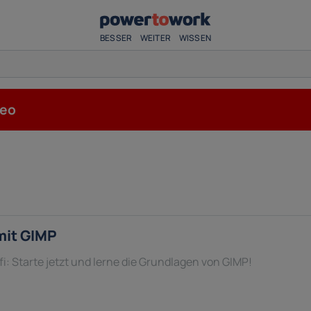
BESSER
WEITER
WISSEN
deo
mit GIMP
: Starte jetzt und lerne die Grundlagen von GIMP!