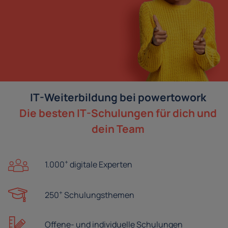
IT-Weiterbildung bei powertowork
Die besten IT-Schulungen für dich und
dein Team
+
1.000
digitale Experten
+
250
Schulungsthemen
Offene- und
individuelle Schulungen