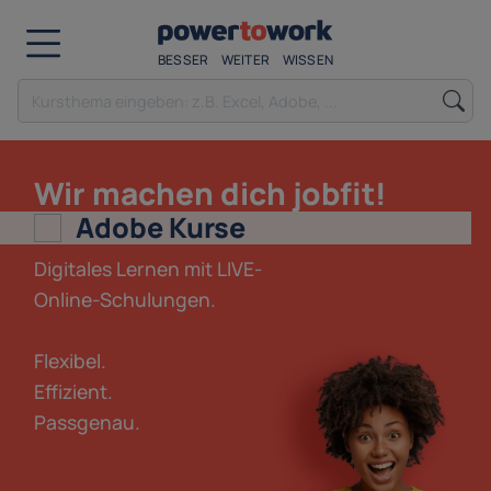
BESSER
WEITER
WISSEN
Wir machen dich jobfit!
Adobe Kurse
Digitales Lernen mit LIVE-
Online-Schulungen.
Flexibel.
Effizient.
Passgenau.