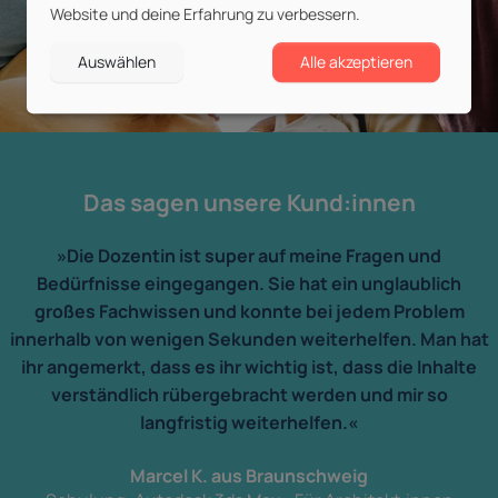
Website und deine Erfahrung zu verbessern.
Auswählen
Alle akzeptieren
Das sagen unsere Kund:innen
»Die Dozentin ist super auf meine Fragen und
Bedürfnisse eingegangen. Sie hat ein unglaublich
großes Fachwissen und konnte bei jedem Problem
innerhalb von wenigen Sekunden weiterhelfen. Man hat
ihr angemerkt, dass es ihr wichtig ist, dass die Inhalte
verständlich rübergebracht werden und mir so
langfristig weiterhelfen.«
Marcel K. aus Braunschweig