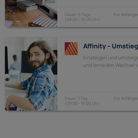
5 Tage
Anfänger
09:00 - 16:00
Affinity – Umstie
Einsteigen und umsteige
und lerne den Wechsel vo
1 Tag
Anfänger
09:00 - 16:00