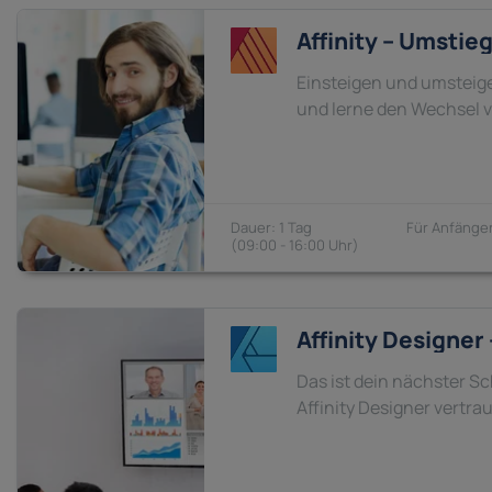
Affinity – Umstie
Einsteigen und umsteige
und lerne den Wechsel vo
1 Tag
Anfänger
09:00 - 16:00
Affinity Designer
Das ist dein nächster S
Affinity Designer vertrau