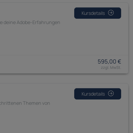
Kursdetails
tze deine Adobe-Erfahrungen
595,00 €
Kursdetails
eschrittenen Themen von