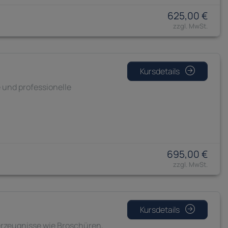
625,00 €
Kursdetails
e und professionelle
695,00 €
Kursdetails
kerzeugnisse wie Broschüren,