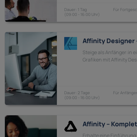
1 Tag
Fortgesc
09:00 - 16:00
Affinity Designer
Steige als Anfänger:in e
Grafiken mit Affinity Des
2 Tage
Anfänger
09:00 - 16:00
Affinity – Komplet
Erhalte eine Einführung 