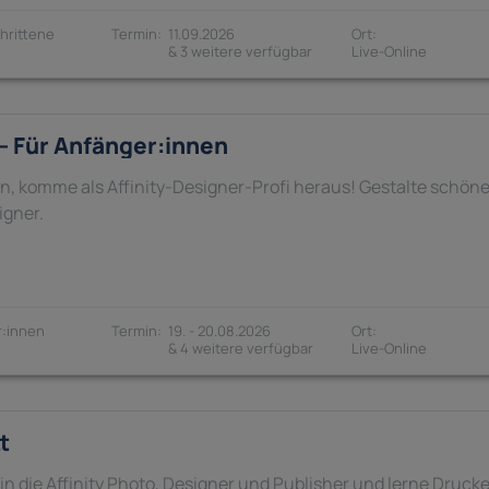
hrittene
11.09.2026
& 3 weitere verfügbar
 – Für Anfänger:innen
in, komme als Affinity-Designer-Profi heraus! Gestalte schön
igner.
:innen
19. - 20.08.2026
& 4 weitere verfügbar
t
in die Affinity Photo, Designer und Publisher und lerne Druc