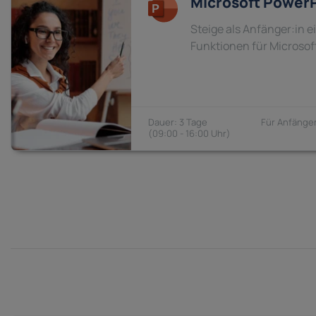
Microsoft PowerP
Steige als Anfänger:in e
Funktionen für Microsof
3 Tage
Anfänger
09:00 - 16:00