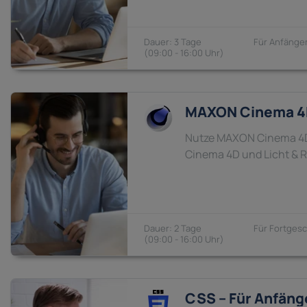
3 Tage
Anfänger
09:00 - 16:00
MAXON Cinema 4D
Nutze MAXON Cinema 4D p
Cinema 4D und Licht & 
2 Tage
Fortgesc
09:00 - 16:00
CSS – Für Anfäng