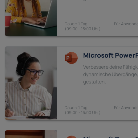
1 Tag
Anwende
09:00 - 16:00
Microsoft PowerP
Verbessere deine Fähigk
dynamische Übergänge, 
gestalten.
1 Tag
Anwende
09:00 - 16:00