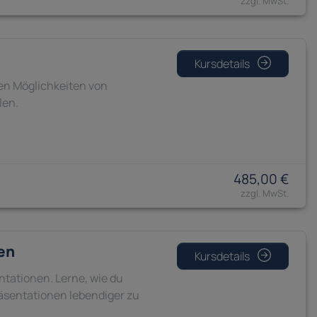
Kursdetails
en Möglichkeiten von
len.
485,00 €
en
Kursdetails
ntationen. Lerne, wie du
äsentationen lebendiger zu