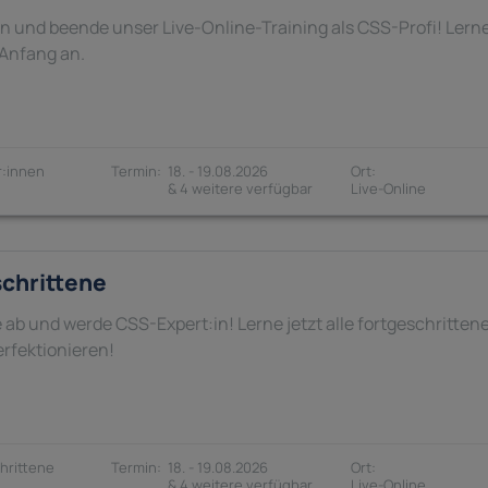
in und beende unser Live-Online-Training als CSS-Profi! Lern
 Anfang an.
:innen
18. - 19.08.2026
& 4 weitere verfügbar
schrittene
 ab und werde CSS-Expert:in! Lerne jetzt alle fortgeschritte
erfektionieren!
hrittene
18. - 19.08.2026
& 4 weitere verfügbar