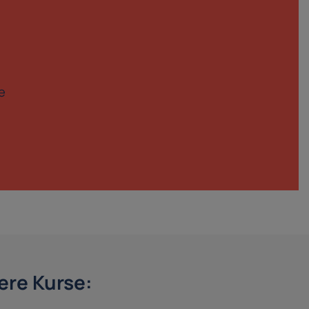
e
re Kurse: