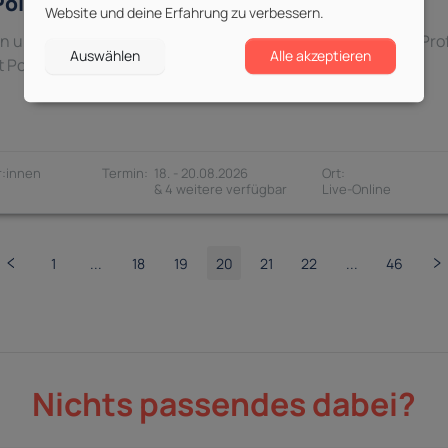
oint – Für Anfänger:innen
Website und deine Erfahrung zu verbessern.
in und beende unser Live-Online-Training als PowerPoint-Prof
Auswählen
Alle akzeptieren
t PowerPoint von Anfang an.
:innen
18. - 20.08.2026
& 4 weitere verfügbar
Nichts passendes dabei?