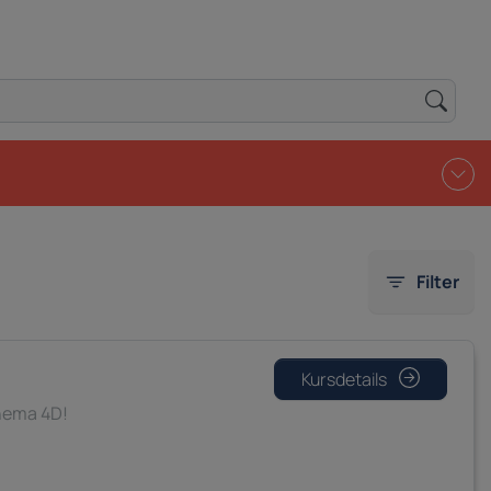
Filter
Kursdetails
nema 4D!