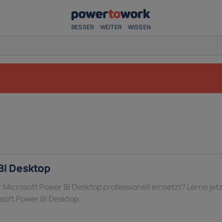
BESSER
WEITER
WISSEN
BI Desktop
Microsoft Power BI Desktop professionell einsetzt? Lerne jetz
oft Power BI Desktop.