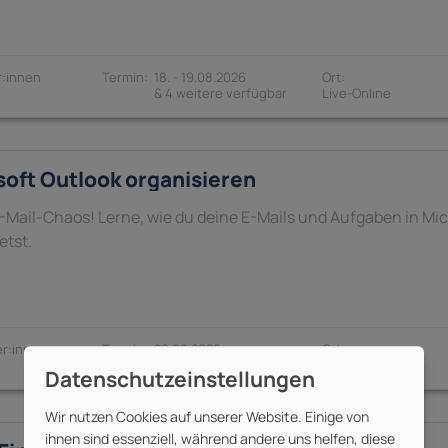
:innen
18. - 19.08.2026
& 4 weitere verfügbar
soft Outlook organisieren
Mail-Chaos! Lerne, wie du deine E-Mails und Aufgaben in Micr
etst.
r:innen
20.08.2026
& 4 weitere verfügbar
Wir nutzen Cookies auf unserer Website. Einige von
ihnen sind essenziell, während andere uns helfen, diese