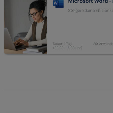
Microsoft Word -
Steigere deine Effizien
1 Tag
Anwende
09:00 - 16:00