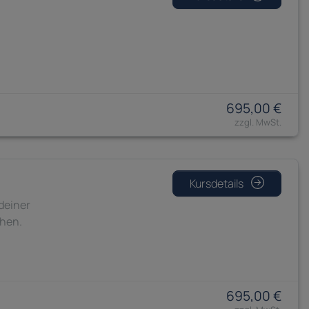
695,00 €
Kursdetails
 deiner
hen.
695,00 €