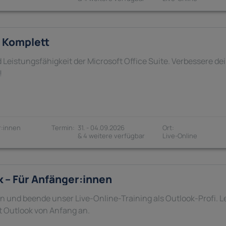
- Komplett
d Leistungsfähigkeit der Microsoft Office Suite. Verbessere de
!
:innen
31. - 04.09.2026
& 4 weitere verfügbar
k – Für Anfänger:innen
in und beende unser Live-Online-Training als Outlook-Profi. L
t Outlook von Anfang an.