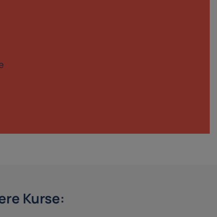
e
re Kurse: