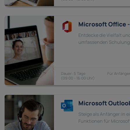
Microsoft Office 
Entdecke die Vielfalt un
umfassenden Schulung
5 Tage
Anfänger
09:00 - 16:00
Microsoft Outloo
Steige als Anfänger:in e
Funktionen für Microsof