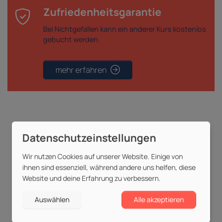
Zufriedenheitsgarantie
Bei Nichtgefallen kann ein anderer Kurs kostenlos
gebucht werden.
mehr erfahren
»
Wir verhelfen
Menschen und
Wir nutzen Cookies auf unserer Website. Einige von
Unternehmen
zu mehr Erfolg &
ihnen sind essenziell, während andere uns helfen, diese
Produktivität«
Website und deine Erfahrung zu verbessern.
Auswählen
Alle akzeptieren
mehr erfahren