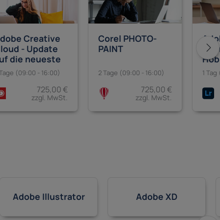
dobe Creative
Corel PHOTO-
Ado
loud - Update
PAINT
– Fü
uf die neueste
Hob
ersion
nen
 Tage (09:00 - 16:00)
2 Tage (09:00 - 16:00)
1 Tag 
725,00 €
725,00 €
zzgl. MwSt.
zzgl. MwSt.
Adobe Illustrator
Adobe XD