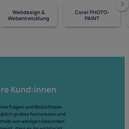
Webdesign &
Corel PHOTO-
Webentwicklung
PAINT
ere Kund:innen
meine Fragen und Bedürfnisse
aublich großes Fachwissen und
erhalb von wenigen Sekunden
erkt, dass es ihr wichtig ist,