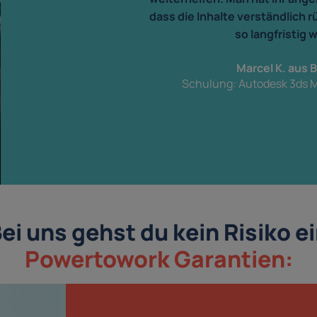
dass die Inhalte verständlich
so langfristig 
Marcel K. aus
Schulung: Autodesk 3ds M
ei uns gehst du kein Risiko e
Powertowork Garantien: