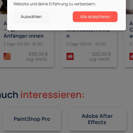
Website und deine Erfahrung zu verbessern.
Auswählen
Alle akzeptieren
A
Affinity Publisher
Adobe CC – Für
C
– Für
Architekten:inne
a
Anfänger:innen
n
V
2
2 Tage (09:00 - 16:00)
2 Tage (09:00 - 16:00)
695,00 €
925,00 €
zzgl. MwSt.
zzgl. MwSt.
auch
interessieren:
Adobe After
PaintShop Pro
Effects