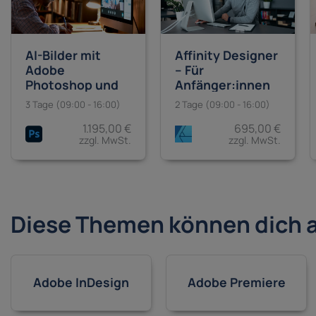
AI-Bilder mit
Affinity Designer
Adobe
– Für
Photoshop und
Anfänger:innen
Midjourney
3 Tage (09:00 - 16:00)
2 Tage (09:00 - 16:00)
erstellen
1.195,00 €
695,00 €
zzgl. MwSt.
zzgl. MwSt.
Diese Themen können dich 
Adobe InDesign
Adobe Premiere