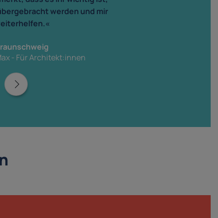
 rübergebracht werden und mir
weiterhelfen.«
 Braunschweig
ax - Für Architekt:innen
in