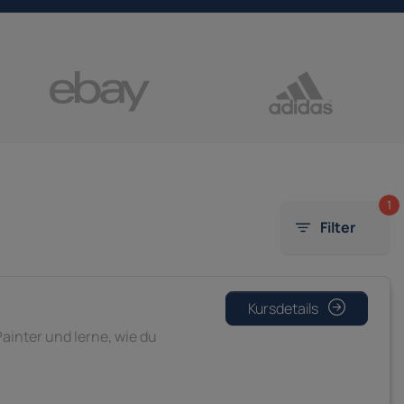
1
Filter
Kursdetails
ainter und lerne, wie du