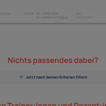
r:innen
18. - 19.08.2026
& 4 weitere verfügbar
Nichts passendes dabei?
Jetzt nach deinen Kriterien filtern
e Trainer:innen und Dozent: