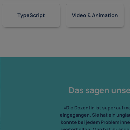
TypeScript
Video & Animation
Das sagen uns
»Die Dozentin ist super auf 
eingegangen. Sie hat ein ungl
konnte bei jedem Problem inn
weiterhelfen. Man hat ihr angem