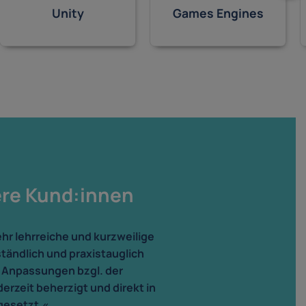
Unity
Games Engines
ere Kund:innen
ehr lehrreiche und kurzweilige
ständlich und praxistauglich
 Anpassungen bzgl. der
zeit beherzigt und direkt in
gesetzt.«