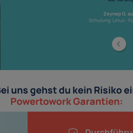
Zeynep G. a
Schulung: Linux - F
ei uns gehst du kein Risiko e
Powertowork Garantien:
Durchführu