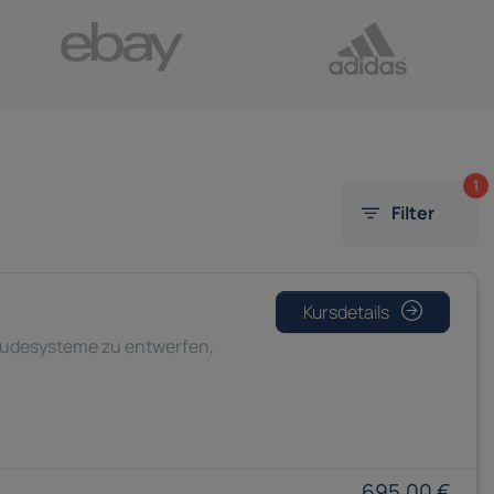
1
Filter
Kursdetails
bäudesysteme zu entwerfen,
695,00 €