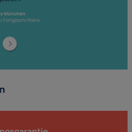
us München
ür Fortgeschrittene
in
ngsgarantie