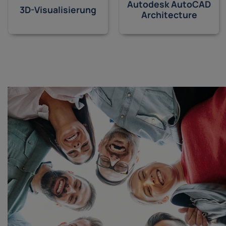
Autodesk AutoCAD
3D-Visualisierung
Architecture
f meine Fragen und Bedürfnisse
glaublich großes Fachwissen und
nnerhalb von wenigen Sekunden
emerkt, dass es ihr wichtig ist,
ch rübergebracht werden und mir