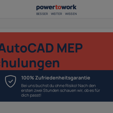
BESSER
WEITER
WISSEN
 AutoCAD MEP
chulungen
100% Zufriedenheitsgarantie
Bei uns buchst du ohne Risiko! Nach den
ersten zwei Stunden schauen wir, ob es für
dich passt!