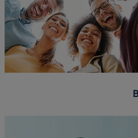
g weiterhelfen.«
us Braunschweig
 Max - Für Architekt:innen
B