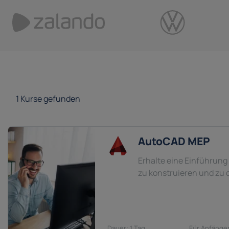
1
Kurse gefunden
AutoCAD MEP
Erhalte eine Einführung
zu konstruieren und zu
1 Tag
Anfänger