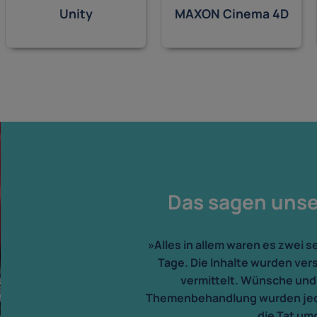
Unity
MAXON Cinema 4D
Das sagen uns
»Alles in allem waren es zwei s
Tage. Die Inhalte wurden ver
vermittelt. Wünsche und
Themenbehandlung wurden jeder
die Tat um