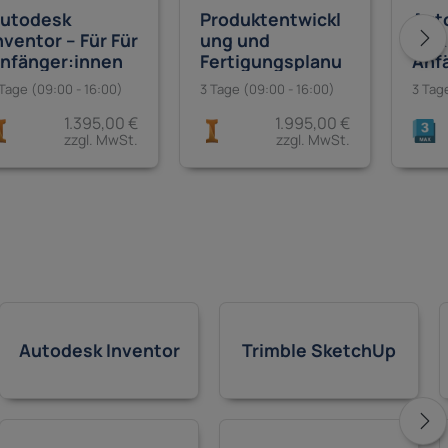
utodesk
Produktentwickl
Aut
nventor – Für Für
ung und
Max 
nfänger:innen
Fertigungsplanu
Anf
ng mit Autodesk
 Tage (09:00 - 16:00)
3 Tage (09:00 - 16:00)
3 Tag
Inventor,
1.395,00 €
1.995,00 €
AutoCAD und
zzgl. MwSt.
zzgl. MwSt.
Fusion 360
Autodesk Inventor
Trimble SketchUp