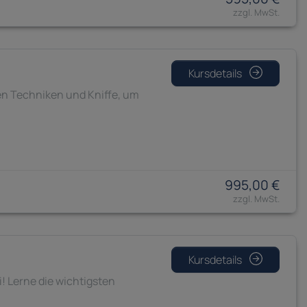
Kursdetails
nen Techniken und Kniffe, um
995,00 €
Kursdetails
! Lerne die wichtigsten