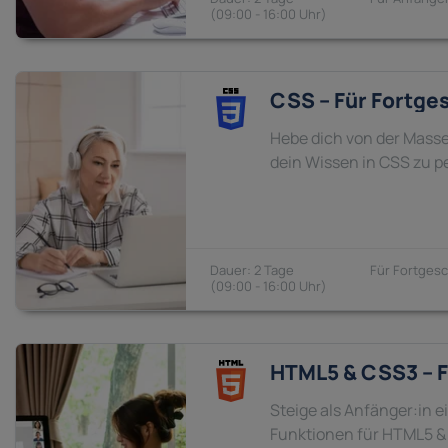
09:00 - 16:00
CSS – Für Fortge
Hebe dich von der Masse
dein Wissen in CSS zu p
2 Tage
Fortgesc
09:00 - 16:00
HTML5 & CSS3 – F
Steige als Anfänger:in 
Funktionen für HTML5 &