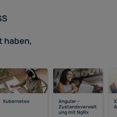
SS
t haben,
Kubernetes
Angular –
X
Zustandsverwalt
A
ung mit NgRx