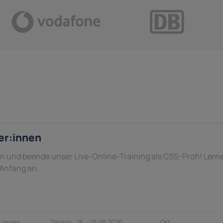
er:innen
in und beende unser Live-Online-Training als CSS-Profi! Lern
 Anfang an.
:innen
18. - 19.08.2026