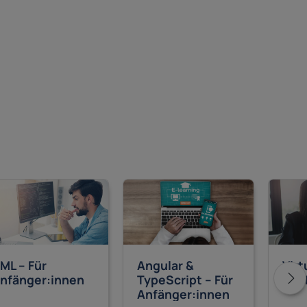
ML – Für
Angular &
Virt
nfänger:innen
TypeScript – Für
mit
Anfänger:innen