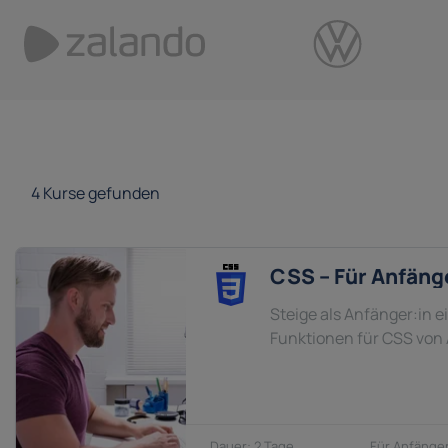
4
Kurse gefunden
CSS – Für Anfäng
Steige als Anfänger:in e
Funktionen für CSS von
2 Tage
Anfänger