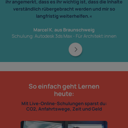
ihr angemerkt, dass es ihr wichtig ist, dass die Inhalte
verständlich rübergebracht werden und mir so
langfristig weiterhelfen.«
Marcel K. aus Braunschweig
Schulung: Autodesk 3ds Max - Für Architekt:innen
So einfach geht Lernen
heute:
Mit Live-Online-Schulungen sparst du:
CO2, Anfahrtswege, Zeit und Geld