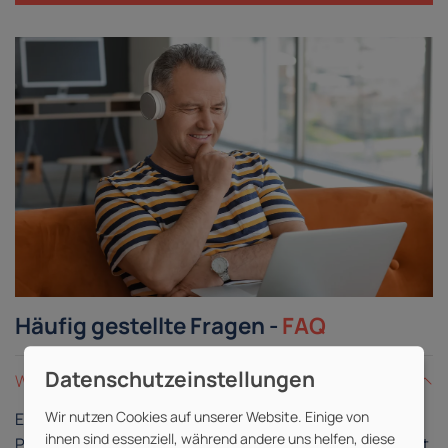
Häufig gestellte Fragen -
FAQ
Was ist eine Live-Online-Schulung?
Wir nutzen Cookies auf unserer Website. Einige von
Eine Live-Online-Schulung gleicht einer
ihnen sind essenziell, während andere uns helfen, diese
Präsenzschulung, findet allerdings in digitaler Form statt.