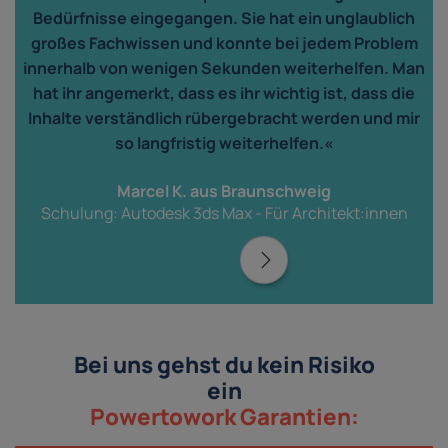
Bedürfnisse eingegangen. Sie hat ein unglaublich
großes Fachwissen und konnte bei jedem Problem
innerhalb von wenigen Sekunden weiterhelfen. Man
hat ihr angemerkt, dass es ihr wichtig ist, dass die
Inhalte verständlich rübergebracht werden und mir
so langfristig weiterhelfen.«
Marcel K. aus Braunschweig
Schulung: Autodesk 3ds Max - Für Architekt:innen
Bei uns gehst du kein Risiko
ein
Powertowork Garantien: