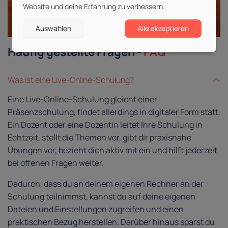
Website und deine Erfahrung zu verbessern.
Auswählen
Alle akzeptieren
Häufig gestellte Fragen -
FAQ
Was ist eine Live-Online-Schulung?
Eine Live-Online-Schulung gleicht einer
Präsenzschulung, findet allerdings in digitaler Form statt.
Ein Dozent oder eine Dozentin leitet Ihre Schulung in
Echtzeit, stellt die Themen vor, gibt dir praxisnahe
Übungen vor, bezieht dich aktiv mit ein und hilft jederzeit
bei offenen Fragen weiter.
Dadurch, dass du an deinem eigenen Rechner an der
Schulung teilnimmst, kannst du auf deine eigenen
Dateien und Einstellungen zugreifen und einen
praktischen Bezug herstellen. Darüber hinaus sparst du