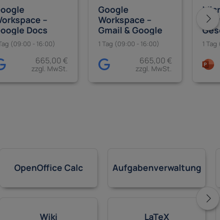
oogle
Google
Mic
orkspace –
Workspace –
Pow
oogle Docs
Gmail & Google
Ges
Kalender/Aufgab
n &
Tag (09:00 - 16:00)
1 Tag (09:00 - 16:00)
1 Tag 
en
665,00 €
665,00 €
zzgl. MwSt.
zzgl. MwSt.
OpenOffice Calc
Aufgabenverwaltung
Wiki
LaTeX