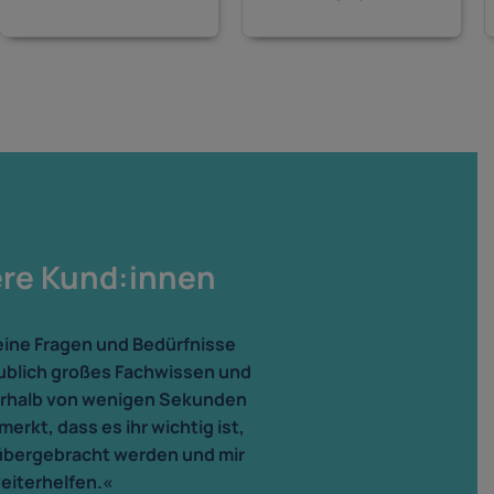
ere Kund:innen
meine Fragen und Bedürfnisse
aublich großes Fachwissen und
erhalb von wenigen Sekunden
erkt, dass es ihr wichtig ist,
 rübergebracht werden und mir
weiterhelfen.«