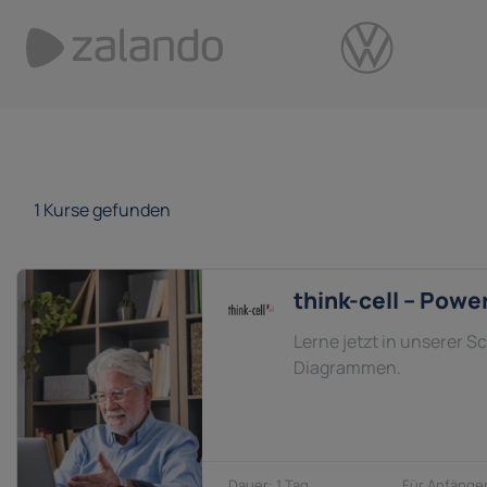
1
Kurse gefunden
think-cell – Pow
Lerne jetzt in unserer 
Diagrammen.
1 Tag
Anfänger