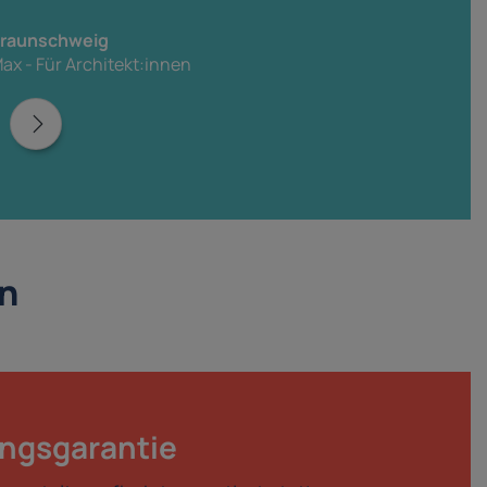
 Braunschweig
ax - Für Architekt:innen
in
ngsgarantie