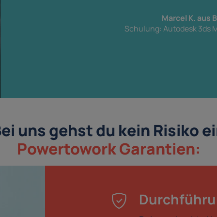
Marcel K. aus
Schulung: Autodesk 3ds M
ei uns gehst du kein Risiko e
Powertowork Garantien:
Durchführu