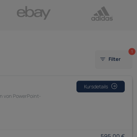
1
Filter
Kursdetails
en von PowerPoint-
595,00 €