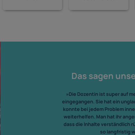
Das sagen uns
»Die Dozentin ist super auf 
eingegangen. Sie hat ein ungl
konnte bei jedem Problem inn
weiterhelfen. Man hat ihr angem
dass die Inhalte verständlich
so langfristig 