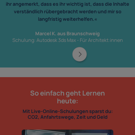
ihr angemerkt, dass es ihr wichtig ist, dass die Inhalte
verständlich rübergebracht werden und mir so
langfristig weiterhelfen.«
Marcel K. aus Braunschweig
Schulung: Autodesk 3ds Max - Für Architekt:innen
So einfach geht Lernen
heute:
Mit Live-Online-Schulungen sparst du:
CO2, Anfahrtswege, Zeit und Geld