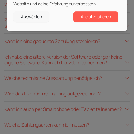
Website und deine Erfahrung zu verbessern.
Was für Dozent:innen unterrichten bei powertowork?
Auswählen
Alle akzeptieren
Zu welchen Zeiten finden die LIVE-Online-Schulungen
statt?
Kann ich eine gebuchte Schulung stornieren?
Ich habe eine ältere Version der Software oder gar keine
eigene Software. Kann ich trotzdem teilnehmen?
Welche technische Ausstattung benötige ich?
Wird das Live-Online-Training aufgezeichnet?
Kann ich auch per Smartphone oder Tablet teilnehmen?
Welche Zahlungsarten kann ich nutzen?