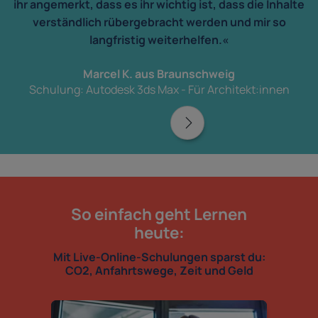
ihr angemerkt, dass es ihr wichtig ist, dass die Inhalte
verständlich rübergebracht werden und mir so
langfristig weiterhelfen.«
Marcel K. aus Braunschweig
Schulung: Autodesk 3ds Max - Für Architekt:innen
So einfach geht Lernen
heute:
Mit Live-Online-Schulungen sparst du:
CO2, Anfahrtswege, Zeit und Geld