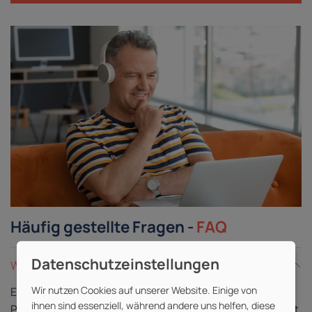
Häufig gestellte Fragen -
FAQ
Was ist eine Live-Online-Schulung?
Wir nutzen Cookies auf unserer Website. Einige von
Eine Live-Online-Schulung gleicht einer
ihnen sind essenziell, während andere uns helfen, diese
Präsenzschulung, findet allerdings in digitaler Form statt.