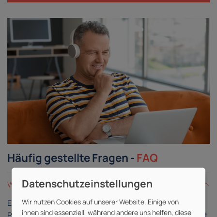
Häufig gestellte Fragen -
FAQ
Was ist eine Live-Online-Schulung?
Wir nutzen Cookies auf unserer Website. Einige von
Eine Live-Online-Schulung gleicht einer
ihnen sind essenziell, während andere uns helfen, diese
Präsenzschulung, findet allerdings in digitaler Form statt.