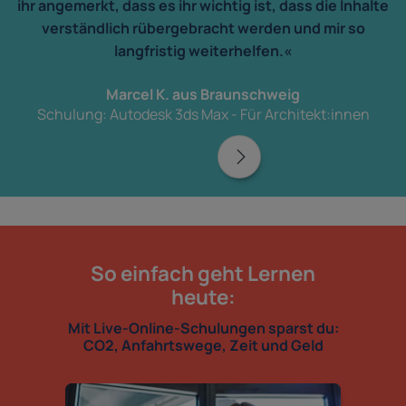
ihr angemerkt, dass es ihr wichtig ist, dass die Inhalte
verständlich rübergebracht werden und mir so
langfristig weiterhelfen.«
Marcel K. aus Braunschweig
Schulung: Autodesk 3ds Max - Für Architekt:innen
So einfach geht Lernen
heute:
Mit Live-Online-Schulungen sparst du:
CO2, Anfahrtswege, Zeit und Geld