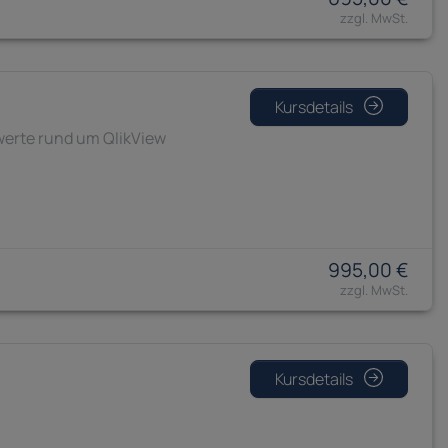
Kursdetails
swerte rund um QlikView
995,00 €
Kursdetails