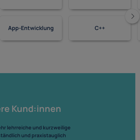
App-Entwicklung
C++
ere Kund:innen
ehr lehrreiche und kurzweilige
ständlich und praxistauglich