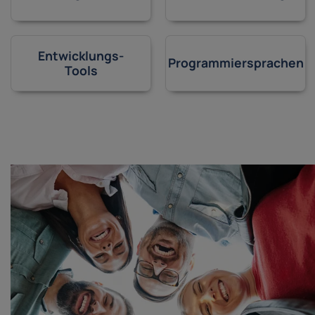
Entwicklungs-
Programmiersprachen
Tools
f meine Fragen und Bedürfnisse
glaublich großes Fachwissen und