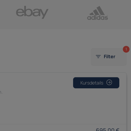
1
Filter
Kursdetails
n.
695,00 €