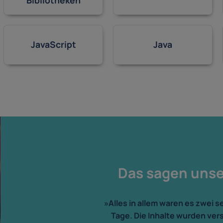
JavaScript
Java
Das sagen uns
»Alles in allem waren es zwei s
Tage. Die Inhalte wurden ver