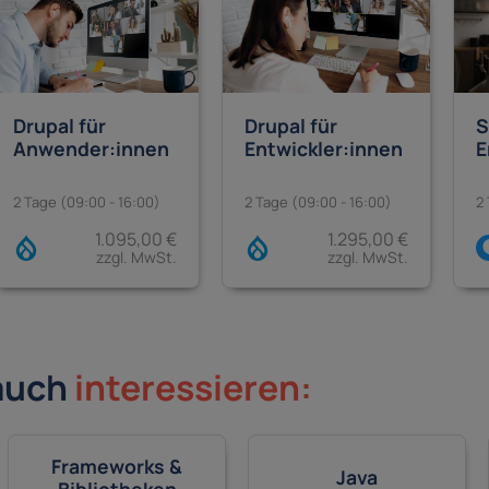
Drupal für
Drupal für
S
Anwender:innen
Entwickler:innen
E
2 Tage (09:00 - 16:00)
2 Tage (09:00 - 16:00)
2
1.095,00 €
1.295,00 €
zzgl. MwSt.
zzgl. MwSt.
auch
interessieren:
Frameworks &
Java
Bibliotheken