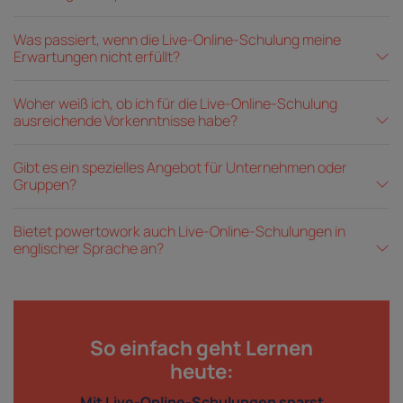
Was passiert, wenn die Live-Online-Schulung meine
Erwartungen nicht erfüllt?
Woher weiß ich, ob ich für die Live-Online-Schulung
ausreichende Vorkenntnisse habe?
Gibt es ein spezielles Angebot für Unternehmen oder
Gruppen?
Bietet powertowork auch Live-Online-Schulungen in
englischer Sprache an?
So einfach geht Lernen
heute:
Mit Live-Online-Schulungen sparst